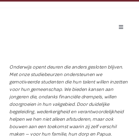
Ga
naar
inhoud
Toggle
Navigatio
Over Hapin
Dit doen wij
Onderwijs opent deuren die anders gesloten blijven.
Met onze studiebeurzen ondersteunen we
gemotiveerde studenten die hun talent willen inzetten
Over Papua
voor hun gemeenschap. We bieden kansen aan
jongeren die, ondanks financiële drempels, willen
doorgroeien in hun vakgebied. Door duidelijke
Nieuws
begeleiding, wederkerigheid en verantwoordelijkheid
helpen we hen niet alleen afstuderen, maar ook
Help mee
bouwen aan een toekomst waarin zij zelf verschil
maken — voor hun familie, hun dorp en Papua.