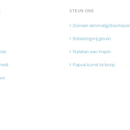
N
STEUN ONS
Doneer eenmalig/doorlope
Belastingvrij geven
tie
Nalaten aan Hapin
heid
Papua kunst te koop
ws