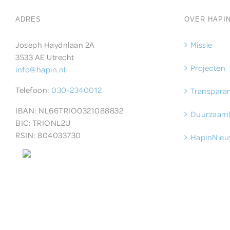
ADRES
OVER HAPI
Joseph Haydnlaan 2A
Missie
3533 AE Utrecht
Projecten
info@hapin.nl
Telefoon:
030-2340012
Transparan
IBAN: NL66TRIO0321088832
Duurzaam
BIC:
TRIONL2U
RSIN: 804033730
HapinNieu