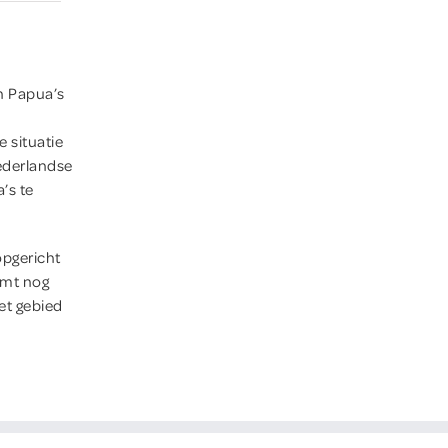
n Papua’s
 situatie
Nederlandse
’s te
opgericht
rmt nog
et gebied