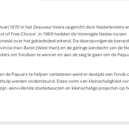
bruari 1972 in het Zeeuwse Veere opgericht door Nederlanders e
Act of Free Choice’. In 1969 hadden de Verenigde Naties na een
onesië over het gebiedsdeel erkend. De daaropvolgende benarde
vincie Irian Barat (West Irian) en de geringe aandacht van de 
ders om fondsen te werven en aan de slag te gaan om de Papua
an de Papua’s te helpen verbeteren werd er destijds een fonds 
ecthulp werden ondersteund. Deze vorm van kleinschaligheid vo
zijn: aanvullende studiebeurzen en kleinschalige projecten op h