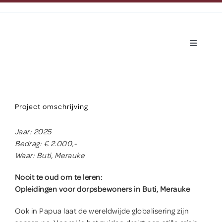
Ga
naar
inhoud
Toggle
Navigatio
Over Hapin
Dit doen wij
Project omschrijving
Jaar: 2025
Over Papua
Bedrag: € 2.000,-
Waar: Buti, Merauke
Nieuws
Nooit te oud om te leren:
Opleidingen voor dorpsbewoners in Buti, Merauke
Help mee
Ook in Papua laat de wereldwijde globalisering zijn