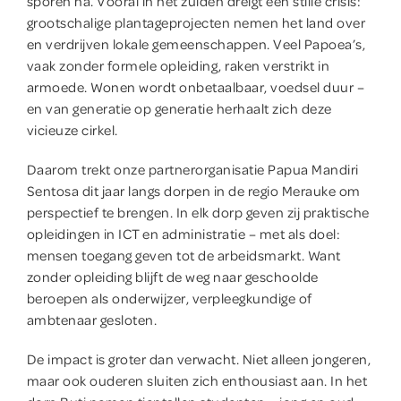
sporen na. Vooral in het zuiden dreigt een stille crisis:
Winkel
grootschalige plantageprojecten nemen het land over
en verdrijven lokale gemeenschappen. Veel Papoea’s,
vaak zonder formele opleiding, raken verstrikt in
Contact
armoede. Wonen wordt onbetaalbaar, voedsel duur –
en van generatie op generatie herhaalt zich deze
vicieuze cirkel.
Geef direct
Daarom trekt onze partnerorganisatie Papua Mandiri
Sentosa dit jaar langs dorpen in de regio Merauke om
perspectief te brengen. In elk dorp geven zij praktische
opleidingen in ICT en administratie – met als doel:
mensen toegang geven tot de arbeidsmarkt. Want
zonder opleiding blijft de weg naar geschoolde
beroepen als onderwijzer, verpleegkundige of
ambtenaar gesloten.
De impact is groter dan verwacht. Niet alleen jongeren,
maar ook ouderen sluiten zich enthousiast aan. In het