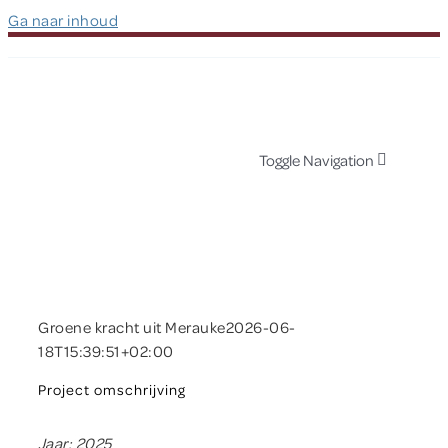
Ga naar inhoud
Toggle Navigation
Over Hapin
Dit doen wij
Groene kracht uit Merauke
2026-06-
Over Papua
18T15:39:51+02:00
Project omschrijving
Nieuws
Jaar: 2025