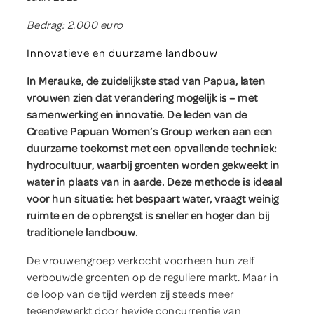
Help mee
Bedrag: 2.000 euro
Innovatieve en duurzame landbouw
Winkel
In Merauke, de zuidelijkste stad van Papua, laten
vrouwen zien dat verandering mogelijk is – met
Contact
samenwerking en innovatie. De leden van de
Creative Papuan Women’s Group werken aan een
duurzame toekomst met een opvallende techniek:
Geef direct
hydrocultuur, waarbij groenten worden gekweekt in
water in plaats van in aarde. Deze methode is ideaal
voor hun situatie: het bespaart water, vraagt weinig
ruimte en de opbrengst is sneller en hoger dan bij
traditionele landbouw.
De vrouwengroep verkocht voorheen hun zelf
verbouwde groenten op de reguliere markt. Maar in
de loop van de tijd werden zij steeds meer
tegengewerkt door hevige concurrentie van