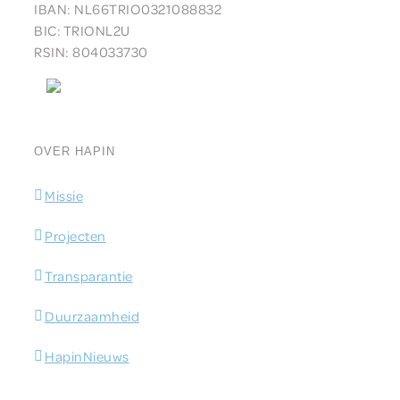
IBAN: NL66TRIO0321088832
BIC:
TRIONL2U
RSIN: 804033730
OVER HAPIN
Missie
Projecten
Transparantie
Duurzaamheid
HapinNieuws