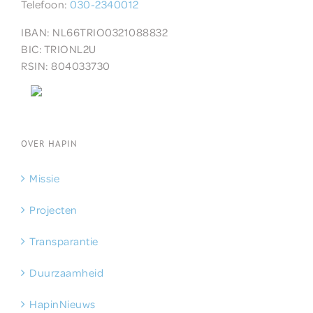
Telefoon:
030-2340012
IBAN: NL66TRIO0321088832
BIC:
TRIONL2U
RSIN: 804033730
OVER HAPIN
Missie
Projecten
Transparantie
Duurzaamheid
HapinNieuws