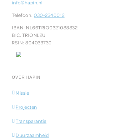
info@hapin.nl
Telefoon:
030-2340012
IBAN: NL66TRIO0321088832
BIC:
TRIONL2U
RSIN: 804033730
OVER HAPIN
Missie
Projecten
Transparantie
Duurzaamheid