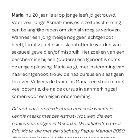
Help mee
Maria
, nu 20 jaar, is al op jonge leeftijd getrouwd.
Voor veel jonge Asmat-meisjes is zelfbescherming
Winkel
een belangrijke reden om zich al vroeg te verloven.
Wanneer een jong meisje nog geen echtgenoot
heeft, loopt zij het risico slachtoffer te worden van
Contact
seksueel geweld en/of misbruik. Het zoeken van een
bescherming bij een (oudere) echtgenoot is soms
de enige oplossing. Maria volgt, met instemming van
Geef direct
haar echtgenoot, trouw de naaicursus en slaat geen
les over. Volgens de trainer is Maria een student met
veel potentie, die na de cursus in aanmerking zal
komen voor een eigen onderneming.
Dit verhaal is onderdeel van een serie waarin je
kennis maakt met zes Asmat-vrouwen die een
naaicursus volgen in Merauke. De initiatiefnemer is
Edo Mote, die met zijn stichting Papua Mandiri 2050