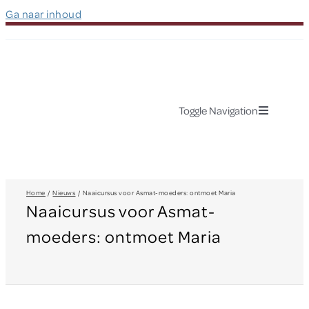
Ga naar inhoud
Toggle Navigation
Over Hapin
Dit doen wij
Home
Nieuws
Naaicursus voor Asmat-moeders: ontmoet Maria
Naaicursus voor Asmat-
moeders: ontmoet Maria
Over Papua
Nieuws