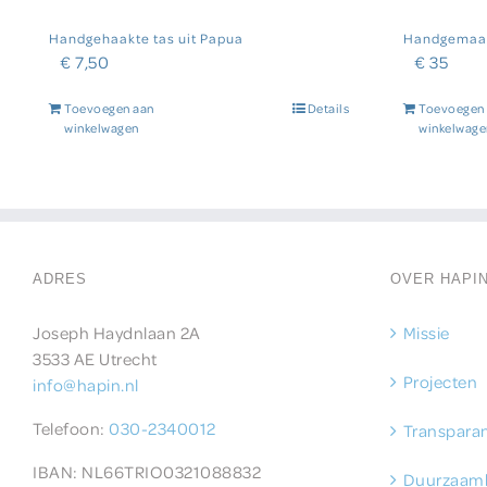
Handgehaakte tas uit Papua
Handgemaak
€
7,50
€
35
Toevoegen aan
Details
Toevoegen
winkelwagen
winkelwage
ADRES
OVER HAPI
Joseph Haydnlaan 2A
Missie
3533 AE Utrecht
Projecten
info@hapin.nl
Telefoon:
030-2340012
Transparan
IBAN: NL66TRIO0321088832
Duurzaam