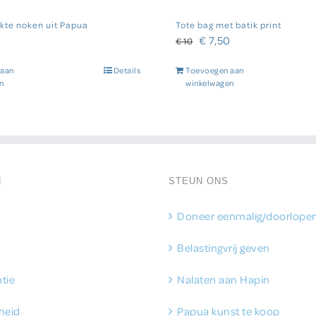
te noken uit Papua
Tote bag met batik print
Oorspronkelijke
Huidige
€
7,50
€
10
prijs
prijs
 aan
Details
Toevoegen aan
was:
is:
n
winkelwagen
€ 10.
€ 7,50.
N
STEUN ONS
Doneer eenmalig/doorlope
Belastingvrij geven
tie
Nalaten aan Hapin
heid
Papua kunst te koop