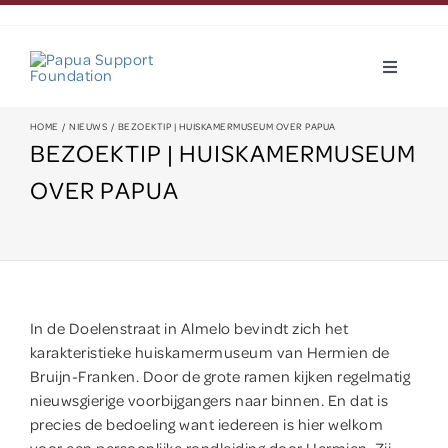
Ga
naar
inhoud
Toggle
Navigatio
Over Hapin
HOME
NIEUWS
BEZOEKTIP | HUISKAMERMUSEUM OVER PAPUA
BEZOEKTIP | HUISKAMERMUSEUM
OVER PAPUA
Dit doen wij
Over Papua
Nieuws
In de Doelenstraat in Almelo bevindt zich het
karakteristieke huiskamermuseum van Hermien de
Bruijn-Franken. Door de grote ramen kijken regelmatig
Help mee
nieuwsgierige voorbijgangers naar binnen. En dat is
precies de bedoeling want iedereen is hier welkom